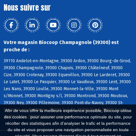
Nous suivre sur
Votre magasin Biocoop Champagnole (39300) est
proche de :
39110 Andelot-en-Montagne, 39300 Ardon, 39300 Bourg-de-Sirod,
39300 Champagnole, 39300 Chapois, 39300 Châtelneuf, 39300
Cize, 39300 Crotenay, 39300 Equevillon, 39300 Le Larderet, 39300
Le Latet, 39300 Le Pasquier, 39300 Le Vaudioux, 39300 Lent, 39300
Les Nans, 39300 Loulle, 39300 Monnet-la-Ville, 39300 Mont
s/Monnet, 39300 Montigny s/l, 39300 Montrond, 39300 Moutoux,
39300 Ney, 39300 Pillemoine, 39300 Pont-du-Navoy, 39300 St-
Germain-en-Montagne, 39300 Sapois, 39300 Sirod, 39300 Supt,
Afin de vous offrir la meilleure expérience possible, Biocoop utilise
39300 Syam, 39300 Valempoulières
des cookies : pour assurer une performance optimale du site, pour
récolter des statistiques afin d'analyser le trafic et la performance
du site et vous proposer une navigation personnalisée en toute