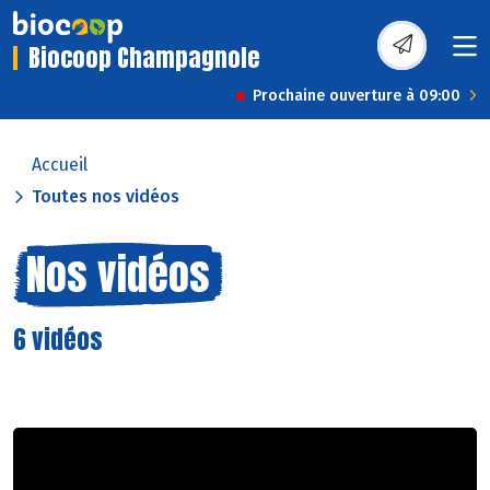
Biocoop Champagnole
Prochaine ouverture à 09:00
Accueil
Toutes nos vidéos
Nos vidéos
6 vidéos