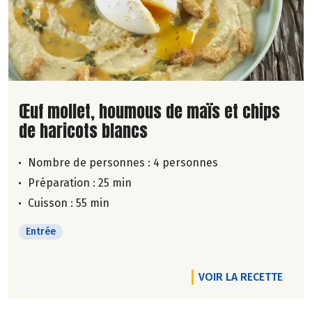
Lire la suite de la recette
Œuf mollet, houmous de maïs et chips
de haricots blancs
Nombre de personnes :
4 personnes
Préparation : 25 min
Cuisson : 55 min
Entrée
VOIR LA RECETTE