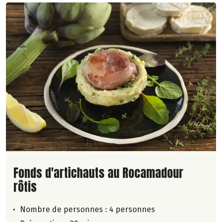
Lire la suite de la recette
Fonds d'artichauts au Rocamadour
rôtis
Nombre de personnes :
4 personnes