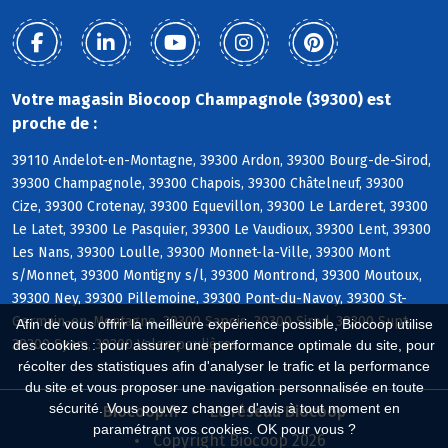
Votre magasin Biocoop Champagnole (39300) est
proche de :
39110 Andelot-en-Montagne, 39300 Ardon, 39300 Bourg-de-Sirod,
39300 Champagnole, 39300 Chapois, 39300 Châtelneuf, 39300
Cize, 39300 Crotenay, 39300 Equevillon, 39300 Le Larderet, 39300
Le Latet, 39300 Le Pasquier, 39300 Le Vaudioux, 39300 Lent, 39300
Les Nans, 39300 Loulle, 39300 Monnet-la-Ville, 39300 Mont
s/Monnet, 39300 Montigny s/l, 39300 Montrond, 39300 Moutoux,
39300 Ney, 39300 Pillemoine, 39300 Pont-du-Navoy, 39300 St-
Germain-en-Montagne, 39300 Sapois, 39300 Sirod, 39300 Supt,
Afin de vous offrir la meilleure expérience possible, Biocoop utilise
39300 Syam, 39300 Valempoulières
des cookies : pour assurer une performance optimale du site, pour
récolter des statistiques afin d'analyser le trafic et la performance
du site et vous proposer une navigation personnalisée en toute
sécurité. Vous pouvez changer d'avis à tout moment en
Biocoop.fr
Le réseau Biocoop
paramétrant vos cookies. OK pour vous ?
Copyright Biocoop 2026