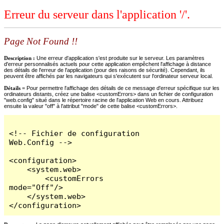
Erreur du serveur dans l'application '/'.
Page Not Found !!
Description :
Une erreur d'application s'est produite sur le serveur. Les paramètres
d'erreur personnalisés actuels pour cette application empêchent l'affichage à distance
des détails de l'erreur de l'application (pour des raisons de sécurité). Cependant, ils
peuvent être affichés par les navigateurs qui s'exécutent sur l'ordinateur serveur local.
Détails =
Pour permettre l'affichage des détails de ce message d'erreur spécifique sur les
ordinateurs distants, créez une balise <customErrors> dans un fichier de configuration
"web.config" situé dans le répertoire racine de l'application Web en cours. Attribuez
ensuite la valeur "off" à l'attribut "mode" de cette balise <customErrors>.
<!-- Fichier de configuration 
Web.Config -->

<configuration>

    <system.web>

        <customErrors 
mode="Off"/>

    </system.web>

</configuration>