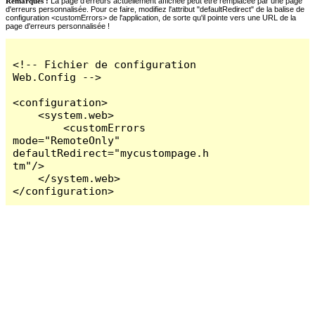
Remarques :
La page d'erreurs actuellement affichée peut être remplacée par une page
d'erreurs personnalisée. Pour ce faire, modifiez l'attribut "defaultRedirect" de la balise de
configuration <customErrors> de l'application, de sorte qu'il pointe vers une URL de la
page d'erreurs personnalisée !
<!-- Fichier de configuration 
Web.Config -->

<configuration>

    <system.web>

        <customErrors 
mode="RemoteOnly" 
defaultRedirect="mycustompage.h
tm"/>

    </system.web>

</configuration>