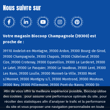
Nous suivre sur
Votre magasin Biocoop Champagnole (39300) est
proche de :
39110 Andelot-en-Montagne, 39300 Ardon, 39300 Bourg-de-Sirod,
39300 Champagnole, 39300 Chapois, 39300 Châtelneuf, 39300
Cize, 39300 Crotenay, 39300 Equevillon, 39300 Le Larderet, 39300
Le Latet, 39300 Le Pasquier, 39300 Le Vaudioux, 39300 Lent, 39300
Les Nans, 39300 Loulle, 39300 Monnet-la-Ville, 39300 Mont
s/Monnet, 39300 Montigny s/l, 39300 Montrond, 39300 Moutoux,
39300 Ney, 39300 Pillemoine, 39300 Pont-du-Navoy, 39300 St-
Germain-en-Montagne, 39300 Sapois, 39300 Sirod, 39300 Supt,
Afin de vous offrir la meilleure expérience possible, Biocoop utilise
39300 Syam, 39300 Valempoulières
des cookies : pour assurer une performance optimale du site, pour
récolter des statistiques afin d'analyser le trafic et la performance
du site et vous proposer une navigation personnalisée en toute