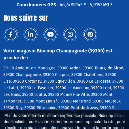
Coordonnées GPS :
46,7489143 ° , 5,9152451 °
Nous suivre sur
Votre magasin Biocoop Champagnole (39300) est
proche de :
39110 Andelot-en-Montagne, 39300 Ardon, 39300 Bourg-de-Sirod,
39300 Champagnole, 39300 Chapois, 39300 Châtelneuf, 39300
Cize, 39300 Crotenay, 39300 Equevillon, 39300 Le Larderet, 39300
Le Latet, 39300 Le Pasquier, 39300 Le Vaudioux, 39300 Lent, 39300
Les Nans, 39300 Loulle, 39300 Monnet-la-Ville, 39300 Mont
s/Monnet, 39300 Montigny s/l, 39300 Montrond, 39300 Moutoux,
39300 Ney, 39300 Pillemoine, 39300 Pont-du-Navoy, 39300 St-
Germain-en-Montagne, 39300 Sapois, 39300 Sirod, 39300 Supt,
Afin de vous offrir la meilleure expérience possible, Biocoop utilise
39300 Syam, 39300 Valempoulières
des cookies : pour assurer une performance optimale du site, pour
récolter des statistiques afin d'analyser le trafic et la performance