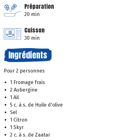
Préparation
20 min
Cuisson
30 min
Ingrédients
Pour 2 personnes
1 Fromage frais
2 Aubergine
1 Ail
5 c. à s. de Huile d'olive
Sel
1 Citron
1 Skyr
2 c. à s. de Zaatar