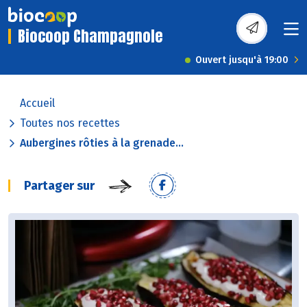
Biocoop Champagnole
Ouvert jusqu'à 19:00
Accueil
Toutes nos recettes
Aubergines rôties à la grenade...
Partager sur