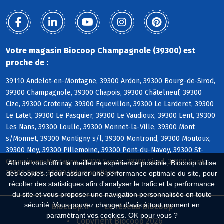
Votre magasin Biocoop Champagnole (39300) est
proche de :
39110 Andelot-en-Montagne, 39300 Ardon, 39300 Bourg-de-Sirod,
39300 Champagnole, 39300 Chapois, 39300 Châtelneuf, 39300
Cize, 39300 Crotenay, 39300 Equevillon, 39300 Le Larderet, 39300
Le Latet, 39300 Le Pasquier, 39300 Le Vaudioux, 39300 Lent, 39300
Les Nans, 39300 Loulle, 39300 Monnet-la-Ville, 39300 Mont
s/Monnet, 39300 Montigny s/l, 39300 Montrond, 39300 Moutoux,
39300 Ney, 39300 Pillemoine, 39300 Pont-du-Navoy, 39300 St-
Germain-en-Montagne, 39300 Sapois, 39300 Sirod, 39300 Supt,
Afin de vous offrir la meilleure expérience possible, Biocoop utilise
39300 Syam, 39300 Valempoulières
des cookies : pour assurer une performance optimale du site, pour
récolter des statistiques afin d'analyser le trafic et la performance
du site et vous proposer une navigation personnalisée en toute
sécurité. Vous pouvez changer d'avis à tout moment en
Biocoop.fr
Le réseau Biocoop
paramétrant vos cookies. OK pour vous ?
Copyright Biocoop 2026