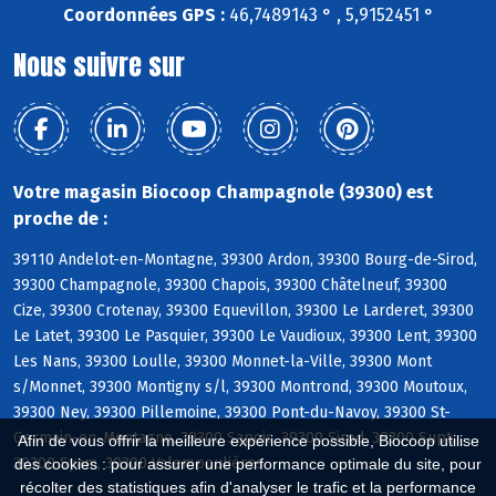
Coordonnées GPS :
46,7489143 ° , 5,9152451 °
Nous suivre sur
Votre magasin Biocoop Champagnole (39300) est
proche de :
39110 Andelot-en-Montagne, 39300 Ardon, 39300 Bourg-de-Sirod,
39300 Champagnole, 39300 Chapois, 39300 Châtelneuf, 39300
Cize, 39300 Crotenay, 39300 Equevillon, 39300 Le Larderet, 39300
Le Latet, 39300 Le Pasquier, 39300 Le Vaudioux, 39300 Lent, 39300
Les Nans, 39300 Loulle, 39300 Monnet-la-Ville, 39300 Mont
s/Monnet, 39300 Montigny s/l, 39300 Montrond, 39300 Moutoux,
39300 Ney, 39300 Pillemoine, 39300 Pont-du-Navoy, 39300 St-
Germain-en-Montagne, 39300 Sapois, 39300 Sirod, 39300 Supt,
Afin de vous offrir la meilleure expérience possible, Biocoop utilise
39300 Syam, 39300 Valempoulières
des cookies : pour assurer une performance optimale du site, pour
récolter des statistiques afin d'analyser le trafic et la performance