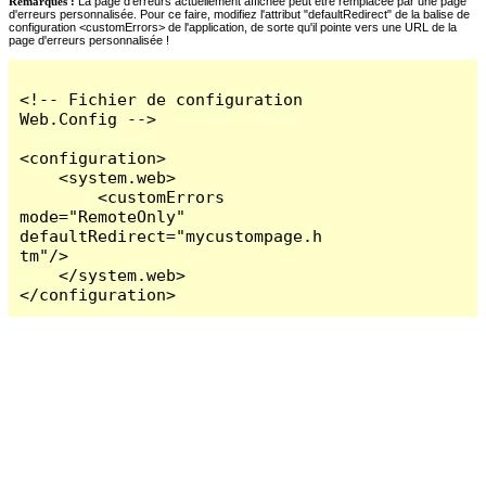
Remarques :
La page d'erreurs actuellement affichée peut être remplacée par une page
d'erreurs personnalisée. Pour ce faire, modifiez l'attribut "defaultRedirect" de la balise de
configuration <customErrors> de l'application, de sorte qu'il pointe vers une URL de la
page d'erreurs personnalisée !
<!-- Fichier de configuration 
Web.Config -->

<configuration>

    <system.web>

        <customErrors 
mode="RemoteOnly" 
defaultRedirect="mycustompage.h
tm"/>

    </system.web>

</configuration>