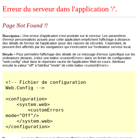
Erreur du serveur dans l'application '/'.
Page Not Found !!
Description :
Une erreur d'application s'est produite sur le serveur. Les paramètres
d'erreur personnalisés actuels pour cette application empêchent l'affichage à distance
des détails de l'erreur de l'application (pour des raisons de sécurité). Cependant, ils
peuvent être affichés par les navigateurs qui s'exécutent sur l'ordinateur serveur local.
Détails =
Pour permettre l'affichage des détails de ce message d'erreur spécifique sur les
ordinateurs distants, créez une balise <customErrors> dans un fichier de configuration
"web.config" situé dans le répertoire racine de l'application Web en cours. Attribuez
ensuite la valeur "off" à l'attribut "mode" de cette balise <customErrors>.
<!-- Fichier de configuration 
Web.Config -->

<configuration>

    <system.web>

        <customErrors 
mode="Off"/>

    </system.web>

</configuration>