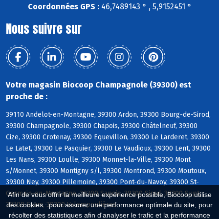
Coordonnées GPS :
46,7489143 ° , 5,9152451 °
Nous suivre sur
Votre magasin Biocoop Champagnole (39300) est
proche de :
39110 Andelot-en-Montagne, 39300 Ardon, 39300 Bourg-de-Sirod,
39300 Champagnole, 39300 Chapois, 39300 Châtelneuf, 39300
Cize, 39300 Crotenay, 39300 Equevillon, 39300 Le Larderet, 39300
Le Latet, 39300 Le Pasquier, 39300 Le Vaudioux, 39300 Lent, 39300
Les Nans, 39300 Loulle, 39300 Monnet-la-Ville, 39300 Mont
s/Monnet, 39300 Montigny s/l, 39300 Montrond, 39300 Moutoux,
39300 Ney, 39300 Pillemoine, 39300 Pont-du-Navoy, 39300 St-
Germain-en-Montagne, 39300 Sapois, 39300 Sirod, 39300 Supt,
Afin de vous offrir la meilleure expérience possible, Biocoop utilise
39300 Syam, 39300 Valempoulières
des cookies : pour assurer une performance optimale du site, pour
récolter des statistiques afin d'analyser le trafic et la performance