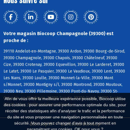
Nous suivre sur
Votre magasin Biocoop Champagnole (39300) est
proche de :
39110 Andelot-en-Montagne, 39300 Ardon, 39300 Bourg-de-Sirod,
39300 Champagnole, 39300 Chapois, 39300 Châtelneuf, 39300
Cize, 39300 Crotenay, 39300 Equevillon, 39300 Le Larderet, 39300
Le Latet, 39300 Le Pasquier, 39300 Le Vaudioux, 39300 Lent, 39300
Les Nans, 39300 Loulle, 39300 Monnet-la-Ville, 39300 Mont
s/Monnet, 39300 Montigny s/l, 39300 Montrond, 39300 Moutoux,
39300 Ney, 39300 Pillemoine, 39300 Pont-du-Navoy, 39300 St-
Germain-en-Montagne, 39300 Sapois, 39300 Sirod, 39300 Supt,
Afin de vous offrir la meilleure expérience possible, Biocoop utilise
39300 Syam, 39300 Valempoulières
des cookies : pour assurer une performance optimale du site, pour
récolter des statistiques afin d'analyser le trafic et la performance
du site et vous proposer une navigation personnalisée en toute
sécurité. Vous pouvez changer d'avis à tout moment en
Biocoop.fr
Le réseau Biocoop
paramétrant vos cookies. OK pour vous ?