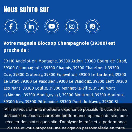
Nous suivre sur
Votre magasin Biocoop Champagnole (39300) est
proche de :
39110 Andelot-en-Montagne, 39300 Ardon, 39300 Bourg-de-Sirod,
39300 Champagnole, 39300 Chapois, 39300 Châtelneuf, 39300
Cize, 39300 Crotenay, 39300 Equevillon, 39300 Le Larderet, 39300
Le Latet, 39300 Le Pasquier, 39300 Le Vaudioux, 39300 Lent, 39300
Les Nans, 39300 Loulle, 39300 Monnet-la-Ville, 39300 Mont
s/Monnet, 39300 Montigny s/l, 39300 Montrond, 39300 Moutoux,
39300 Ney, 39300 Pillemoine, 39300 Pont-du-Navoy, 39300 St-
Germain-en-Montagne, 39300 Sapois, 39300 Sirod, 39300 Supt,
Afin de vous offrir la meilleure expérience possible, Biocoop utilise
39300 Syam, 39300 Valempoulières
des cookies : pour assurer une performance optimale du site, pour
récolter des statistiques afin d'analyser le trafic et la performance
du site et vous proposer une navigation personnalisée en toute