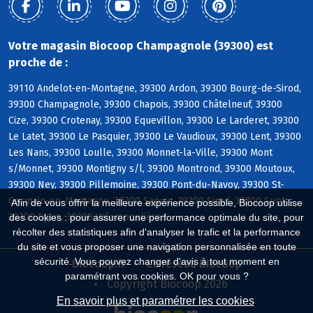
Votre magasin Biocoop Champagnole (39300) est
proche de :
39110 Andelot-en-Montagne, 39300 Ardon, 39300 Bourg-de-Sirod,
39300 Champagnole, 39300 Chapois, 39300 Châtelneuf, 39300
Cize, 39300 Crotenay, 39300 Equevillon, 39300 Le Larderet, 39300
Le Latet, 39300 Le Pasquier, 39300 Le Vaudioux, 39300 Lent, 39300
Les Nans, 39300 Loulle, 39300 Monnet-la-Ville, 39300 Mont
s/Monnet, 39300 Montigny s/l, 39300 Montrond, 39300 Moutoux,
39300 Ney, 39300 Pillemoine, 39300 Pont-du-Navoy, 39300 St-
Germain-en-Montagne, 39300 Sapois, 39300 Sirod, 39300 Supt,
Afin de vous offrir la meilleure expérience possible, Biocoop utilise
39300 Syam, 39300 Valempoulières
des cookies : pour assurer une performance optimale du site, pour
récolter des statistiques afin d'analyser le trafic et la performance
du site et vous proposer une navigation personnalisée en toute
sécurité. Vous pouvez changer d'avis à tout moment en
Biocoop.fr
Le réseau Biocoop
paramétrant vos cookies. OK pour vous ?
Copyright Biocoop 2026
En savoir plus et paramétrer les cookies