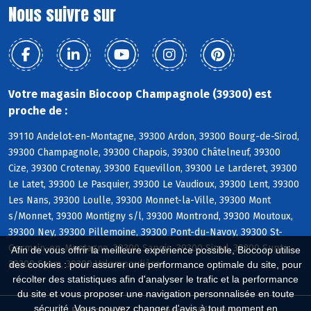
Nous suivre sur
Votre magasin Biocoop Champagnole (39300) est
proche de :
39110 Andelot-en-Montagne, 39300 Ardon, 39300 Bourg-de-Sirod,
39300 Champagnole, 39300 Chapois, 39300 Châtelneuf, 39300
Cize, 39300 Crotenay, 39300 Equevillon, 39300 Le Larderet, 39300
Le Latet, 39300 Le Pasquier, 39300 Le Vaudioux, 39300 Lent, 39300
Les Nans, 39300 Loulle, 39300 Monnet-la-Ville, 39300 Mont
s/Monnet, 39300 Montigny s/l, 39300 Montrond, 39300 Moutoux,
39300 Ney, 39300 Pillemoine, 39300 Pont-du-Navoy, 39300 St-
Germain-en-Montagne, 39300 Sapois, 39300 Sirod, 39300 Supt,
Afin de vous offrir la meilleure expérience possible, Biocoop utilise
39300 Syam, 39300 Valempoulières
des cookies : pour assurer une performance optimale du site, pour
récolter des statistiques afin d'analyser le trafic et la performance
du site et vous proposer une navigation personnalisée en toute
sécurité. Vous pouvez changer d'avis à tout moment en
Biocoop.fr
Le réseau Biocoop