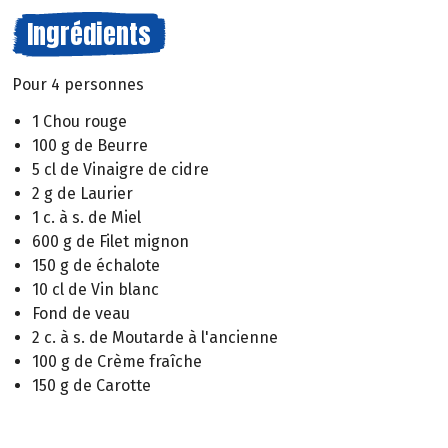
Ingrédients
Pour 4 personnes
1 Chou rouge
100 g de Beurre
5 cl de Vinaigre de cidre
2 g de Laurier
1 c. à s. de Miel
600 g de Filet mignon
150 g de échalote
10 cl de Vin blanc
Fond de veau
2 c. à s. de Moutarde à l'ancienne
100 g de Crème fraîche
150 g de Carotte