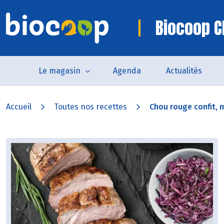
Biocoop 
Le magasin
Agenda
Actualités
Accueil
Toutes nos recettes
Chou rouge confit, 