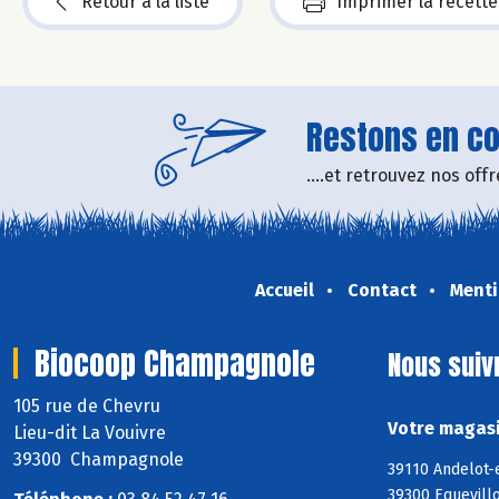
Retour à la liste
Imprimer la recette
Restons en con
....et retrouvez nos of
Accueil
Contact
Menti
Biocoop Champagnole
Nous suiv
105 rue de Chevru
Votre magasi
Lieu-dit La Vouivre
39300 Champagnole
39110 Andelot-
39300 Equevillo