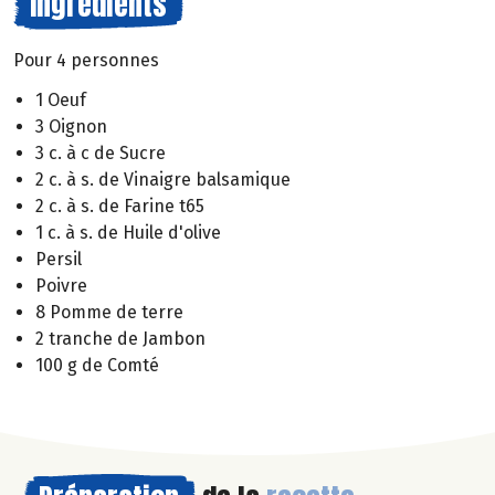
Ingrédients
Pour 4 personnes
1 Oeuf
3 Oignon
3 c. à c de Sucre
2 c. à s. de Vinaigre balsamique
2 c. à s. de Farine t65
1 c. à s. de Huile d'olive
Persil
Poivre
8 Pomme de terre
2 tranche de Jambon
100 g de Comté