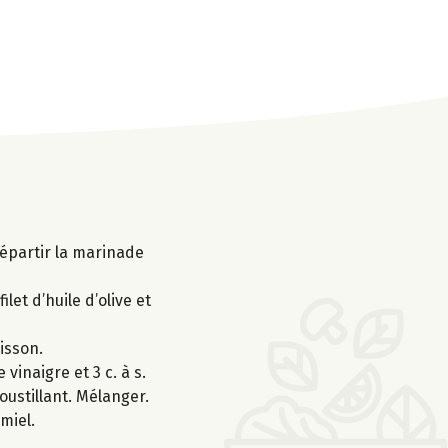
 Répartir la marinade
let d’huile d’olive et
isson.
vinaigre et 3 c. à s.
oustillant. Mélanger.
miel.