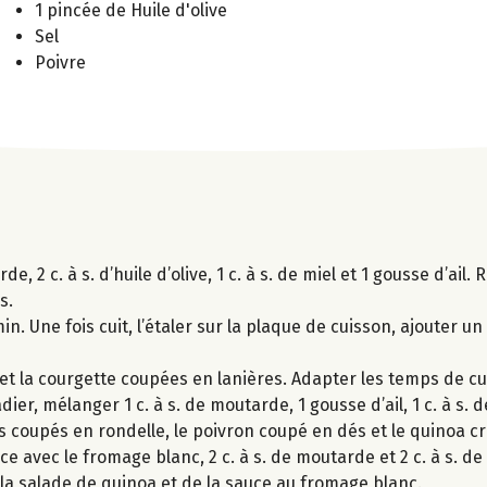
1 pincée de Huile d'olive
Sel
Poivre
 2 c. à s. d’huile d’olive, 1 c. à s. de miel et 1 gousse d’ail.
s.
. Une fois cuit, l’étaler sur la plaque de cuisson, ajouter un fi
e et la courgette coupées en lanières. Adapter les temps de cu
er, mélanger 1 c. à s. de moutarde, 1 gousse d’ail, 1 c. à s. de 
dis coupés en rondelle, le poivron coupé en dés et le quinoa cr
 avec le fromage blanc, 2 c. à s. de moutarde et 2 c. à s. de 
 la salade de quinoa et de la sauce au fromage blanc.