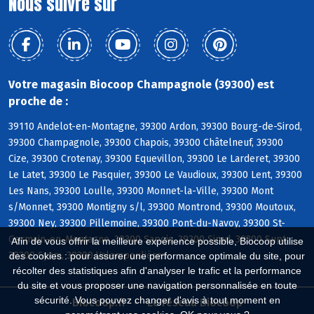
Nous suivre sur
Votre magasin Biocoop Champagnole (39300) est
proche de :
39110 Andelot-en-Montagne, 39300 Ardon, 39300 Bourg-de-Sirod,
39300 Champagnole, 39300 Chapois, 39300 Châtelneuf, 39300
Cize, 39300 Crotenay, 39300 Equevillon, 39300 Le Larderet, 39300
Le Latet, 39300 Le Pasquier, 39300 Le Vaudioux, 39300 Lent, 39300
Les Nans, 39300 Loulle, 39300 Monnet-la-Ville, 39300 Mont
s/Monnet, 39300 Montigny s/l, 39300 Montrond, 39300 Moutoux,
39300 Ney, 39300 Pillemoine, 39300 Pont-du-Navoy, 39300 St-
Germain-en-Montagne, 39300 Sapois, 39300 Sirod, 39300 Supt,
Afin de vous offrir la meilleure expérience possible, Biocoop utilise
39300 Syam, 39300 Valempoulières
des cookies : pour assurer une performance optimale du site, pour
récolter des statistiques afin d'analyser le trafic et la performance
du site et vous proposer une navigation personnalisée en toute
sécurité. Vous pouvez changer d'avis à tout moment en
Biocoop.fr
Le réseau Biocoop