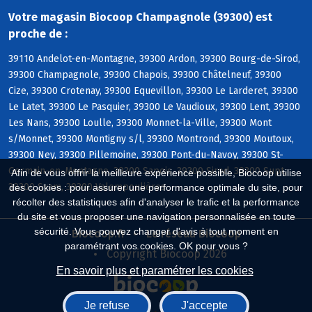
Votre magasin Biocoop Champagnole (39300) est
proche de :
39110 Andelot-en-Montagne, 39300 Ardon, 39300 Bourg-de-Sirod,
39300 Champagnole, 39300 Chapois, 39300 Châtelneuf, 39300
Cize, 39300 Crotenay, 39300 Equevillon, 39300 Le Larderet, 39300
Le Latet, 39300 Le Pasquier, 39300 Le Vaudioux, 39300 Lent, 39300
Les Nans, 39300 Loulle, 39300 Monnet-la-Ville, 39300 Mont
s/Monnet, 39300 Montigny s/l, 39300 Montrond, 39300 Moutoux,
39300 Ney, 39300 Pillemoine, 39300 Pont-du-Navoy, 39300 St-
Germain-en-Montagne, 39300 Sapois, 39300 Sirod, 39300 Supt,
Afin de vous offrir la meilleure expérience possible, Biocoop utilise
39300 Syam, 39300 Valempoulières
des cookies : pour assurer une performance optimale du site, pour
récolter des statistiques afin d'analyser le trafic et la performance
du site et vous proposer une navigation personnalisée en toute
sécurité. Vous pouvez changer d'avis à tout moment en
Biocoop.fr
Le réseau Biocoop
paramétrant vos cookies. OK pour vous ?
Copyright Biocoop 2026
En savoir plus et paramétrer les cookies
Je refuse
J'accepte