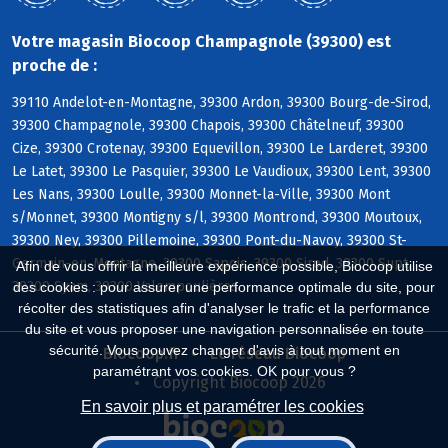
Votre magasin Biocoop Champagnole (39300) est
proche de :
39110 Andelot-en-Montagne, 39300 Ardon, 39300 Bourg-de-Sirod,
39300 Champagnole, 39300 Chapois, 39300 Châtelneuf, 39300
Cize, 39300 Crotenay, 39300 Equevillon, 39300 Le Larderet, 39300
Le Latet, 39300 Le Pasquier, 39300 Le Vaudioux, 39300 Lent, 39300
Les Nans, 39300 Loulle, 39300 Monnet-la-Ville, 39300 Mont
s/Monnet, 39300 Montigny s/l, 39300 Montrond, 39300 Moutoux,
39300 Ney, 39300 Pillemoine, 39300 Pont-du-Navoy, 39300 St-
Germain-en-Montagne, 39300 Sapois, 39300 Sirod, 39300 Supt,
Afin de vous offrir la meilleure expérience possible, Biocoop utilise
39300 Syam, 39300 Valempoulières
des cookies : pour assurer une performance optimale du site, pour
récolter des statistiques afin d'analyser le trafic et la performance
du site et vous proposer une navigation personnalisée en toute
sécurité. Vous pouvez changer d'avis à tout moment en
Biocoop.fr
Le réseau Biocoop
paramétrant vos cookies. OK pour vous ?
Copyright Biocoop 2026
En savoir plus et paramétrer les cookies