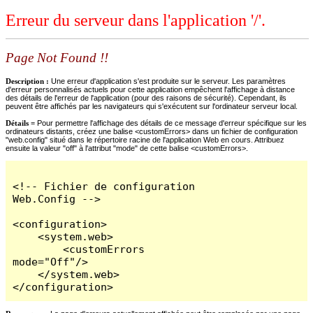
Erreur du serveur dans l'application '/'.
Page Not Found !!
Description :
Une erreur d'application s'est produite sur le serveur. Les paramètres
d'erreur personnalisés actuels pour cette application empêchent l'affichage à distance
des détails de l'erreur de l'application (pour des raisons de sécurité). Cependant, ils
peuvent être affichés par les navigateurs qui s'exécutent sur l'ordinateur serveur local.
Détails =
Pour permettre l'affichage des détails de ce message d'erreur spécifique sur les
ordinateurs distants, créez une balise <customErrors> dans un fichier de configuration
"web.config" situé dans le répertoire racine de l'application Web en cours. Attribuez
ensuite la valeur "off" à l'attribut "mode" de cette balise <customErrors>.
<!-- Fichier de configuration 
Web.Config -->

<configuration>

    <system.web>

        <customErrors 
mode="Off"/>

    </system.web>

</configuration>