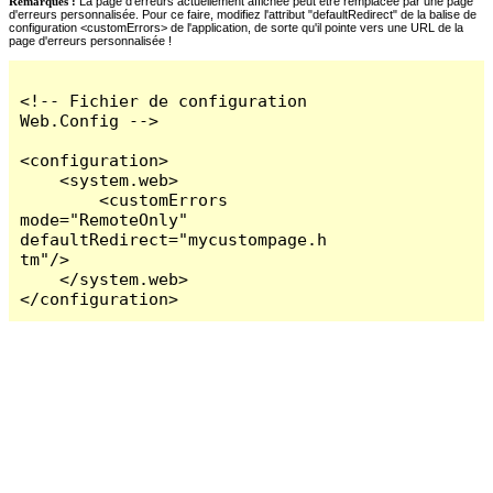
Remarques :
La page d'erreurs actuellement affichée peut être remplacée par une page
d'erreurs personnalisée. Pour ce faire, modifiez l'attribut "defaultRedirect" de la balise de
configuration <customErrors> de l'application, de sorte qu'il pointe vers une URL de la
page d'erreurs personnalisée !
<!-- Fichier de configuration 
Web.Config -->

<configuration>

    <system.web>

        <customErrors 
mode="RemoteOnly" 
defaultRedirect="mycustompage.h
tm"/>

    </system.web>

</configuration>