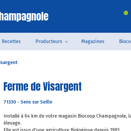
Champagnole
Recettes
Producteurs
Magazines
Bioc
isargent
Ferme de Visargent
71330
-
Sens sur Seille
Installé à 64 km de votre magasin Biocoop Champagnole, la
élevage.
Elle est issus d'une agriculture Biologique depuis 1983.